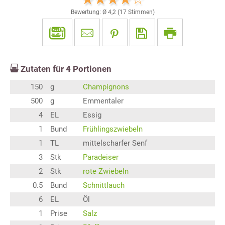
Bewertung: Ø
4,2
(
17
Stimmen)
Zutaten für
4
Portionen
150
g
Champignons
500
g
Emmentaler
4
EL
Essig
1
Bund
Frühlingszwiebeln
1
TL
mittelscharfer Senf
3
Stk
Paradeiser
2
Stk
rote Zwiebeln
0.5
Bund
Schnittlauch
6
EL
Öl
1
Prise
Salz