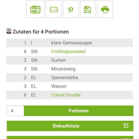
Zutaten für
4
Portionen
1
l
klare Gemüsesuppe
6
Stk
Frühlingszwiebel
2
Stk
Gurken
3
Stk
Minzezweig
2
EL
Speisestärke
3
EL
Wasser
6
EL
Creme Double
Portionen
Einkaufsliste