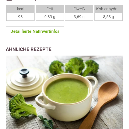
kcal
Fett
Eiweiß
Kohlenhydrate
98
0,89 g
3,69 g
8,53 g
Detaillierte Nährwertinfos
ÄHNLICHE REZEPTE