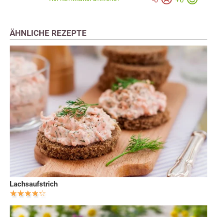
-
0
+
0
ÄHNLICHE REZEPTE
Lachsaufstrich