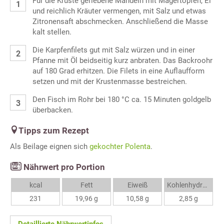
Für die Kruste geriebene Mandeln mit Magertopfen, Ei
und reichlich Kräuter vermengen, mit Salz und etwas
Zitronensaft abschmecken. Anschließend die Masse
kalt stellen.
Die Karpfenfilets gut mit Salz würzen und in einer
Pfanne mit Öl beidseitig kurz anbraten. Das Backroohr
auf 180 Grad erhitzen. Die Filets in eine Auflaufform
setzen und mit der Krustenmasse bestreichen.
Den Fisch im Rohr bei 180 °C ca. 15 Minuten goldgelb
überbacken.
Tipps zum Rezept
Als Beilage eignen sich
gekochter Polenta
.
Nährwert pro Portion
kcal
Fett
Eiweiß
Kohlenhydrate
231
19,96 g
10,58 g
2,85 g