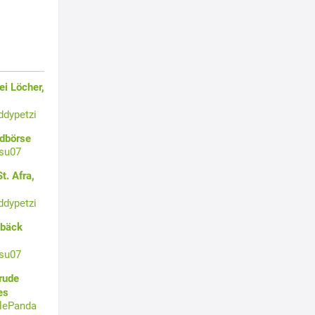
i Löcher,
ddypetzi
ldbörse
su07
t. Afra,
ddypetzi
ebäck
su07
rude
es
tlePanda