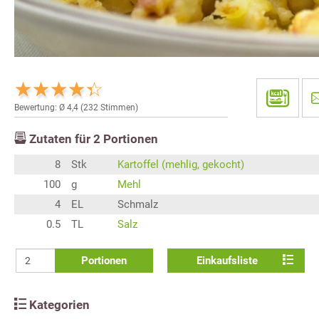
Bewertung: Ø
4,4
(
232
Stimmen)
Zutaten für
2
Portionen
8
Stk
Kartoffel (mehlig, gekocht)
100
g
Mehl
4
EL
Schmalz
0.5
TL
Salz
Portionen
Einkaufsliste
Kategorien