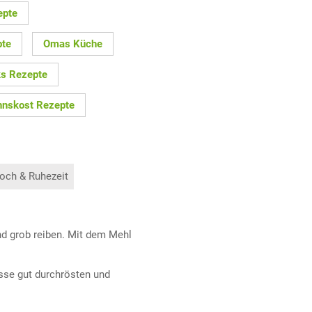
epte
pte
Omas Küche
s Rezepte
nskost Rezepte
och & Ruhezeit
und grob reiben. Mit dem Mehl
asse gut durchrösten und