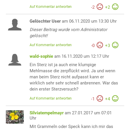
Auf Kommentar antworten
-
2
+
2
Gelöschter User
am 06.11.2020 um 13:30 Uhr
Dieser Beitrag wurde vom Administrator
gelöscht!
Auf Kommentar antworten
-
0
+
3
wald-sophie
am 16.11.2020 um 12:17 Uhr
Ein Sterz ist ja auch eine klumpige
Mehlmasse die zerpflückt wird. Ja und wenn
man beim Sterz nicht aufpasst kann er
wirklich sehr sehr schnell anbrennen. War das
dein erster Sterzversuch?
Auf Kommentar antworten
-
1
+
4
Silviatempelmayr
am 27.01.2017 um 07:01
Uhr
Mit Grammeln oder Speck kann ich mir das