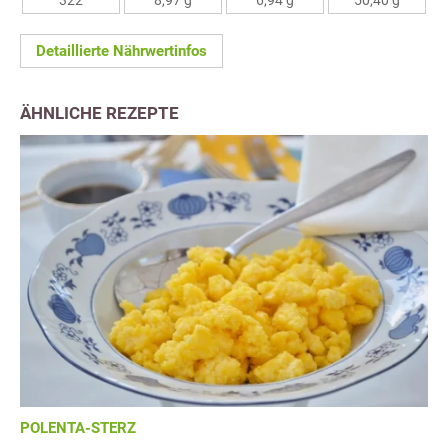
322
8,97 g
6,94 g
50,40 g
Detaillierte Nährwertinfos
ÄHNLICHE REZEPTE
POLENTA-STERZ