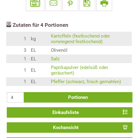
Zutaten für
4
Portionen
Kartoffeln (festkochend oder
1
kg
vorwiegend festkochend)
3
EL
Olivenöl
1
EL
Salz
Paprikapulver (edelsüß oder
1
EL
geräuchert)
1
EL
Pfeffer (schwarz, frisch gemahlen)
Portionen
Einkaufsliste
Kochansicht