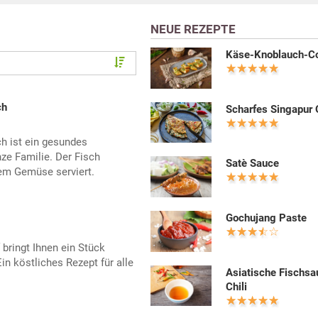
NEUE REZEPTE
Käse-Knoblauch-Co
ch
Scharfes Singapur 
h ist ein gesundes
ze Familie. Der Fisch
Satè Sauce
em Gemüse serviert.
Gochujang Paste
 bringt Ihnen ein Stück
n köstliches Rezept für alle
Asiatische Fischsa
Chili