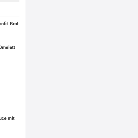
nfit-Brot
Omelett
uce mit