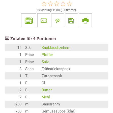
Bewertung: Ø
0,0
(
0
Stimme)
Zutaten für
4
Portionen
12
Stk
Knoblauchzehen
1
Prise
Pfeffer
1
Prise
Salz
8
Schb
Frühstücksspeck
1
TL
Zitronensaft
1
EL
Öl
2
EL
Butter
2
EL
Mehl
250
ml
Sauerrahm
750
ml
Gemüsesuppe (klar)