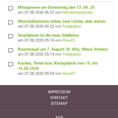
Mittagessen am Donnerstag den 13. 08. 26
am 07.08.2026 06:35 von
Silviatempelmayr
Wäscheklammern haben zwei Löcher, aber warum
am 07.08.2026 05:22 von
Teddypetzi
Smartphone ist die neue Geldbörse
am 07.08.2026 05:14 von
Pesu07
Bauernregel am 7. August: St. Afra, (Maria Schnee)
am 07.08.2026 05:14 von
Teddypetzi
Kuchen, Torten bzw. Kleingebäck vom 10. bis
16.08.2028
am 07.08.2026 05:04 von
Pesu07
IMPRESSUM
KONTAKT
SITEMAP
AGB