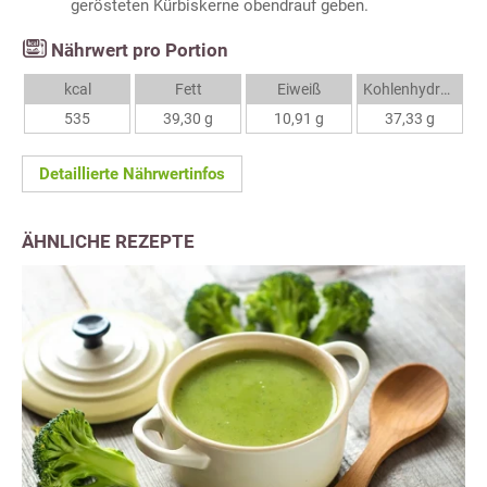
gerösteten Kürbiskerne obendrauf geben.
Nährwert pro Portion
kcal
Fett
Eiweiß
Kohlenhydrate
535
39,30 g
10,91 g
37,33 g
Detaillierte Nährwertinfos
ÄHNLICHE REZEPTE