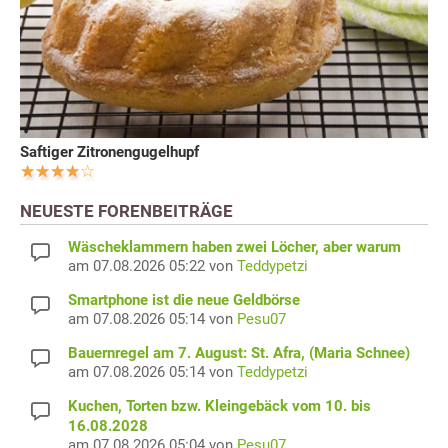
Saftiger Zitronengugelhupf
NEUESTE FORENBEITRÄGE
Wäscheklammern haben zwei Löcher, aber warum
am 07.08.2026 05:22 von
Teddypetzi
Smartphone ist die neue Geldbörse
am 07.08.2026 05:14 von
Pesu07
Bauernregel am 7. August: St. Afra, (Maria Schnee)
am 07.08.2026 05:14 von
Teddypetzi
Kuchen, Torten bzw. Kleingebäck vom 10. bis
16.08.2028
am 07.08.2026 05:04 von
Pesu07