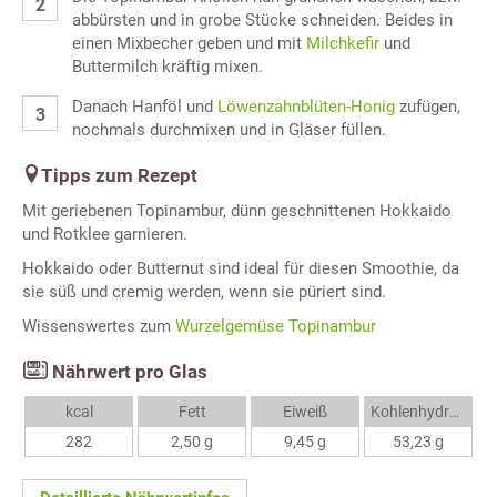
abbürsten und in grobe Stücke schneiden. Beides in
einen Mixbecher geben und mit
Milchkefir
und
Buttermilch kräftig mixen.
Danach Hanföl und
Löwenzahnblüten-Honig
zufügen,
nochmals durchmixen und in Gläser füllen.
Tipps zum Rezept
Mit geriebenen Topinambur, dünn geschnittenen Hokkaido
und Rotklee garnieren.
Hokkaido oder Butternut sind ideal für diesen Smoothie, da
sie süß und cremig werden, wenn sie püriert sind.
Wissenswertes zum
Wurzelgemüse Topinambur
Nährwert pro Glas
kcal
Fett
Eiweiß
Kohlenhydrate
282
2,50 g
9,45 g
53,23 g