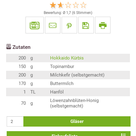
Bewertung: Ø
1,7
(
6
Stimmen)
Zutaten
200
g
Hokkaido Kürbis
150
g
Topinambur
200
g
Milchkefir (selbstgemacht)
170
g
Buttermilch
1
TL
Hanföl
Löwenzahnblüten-Honig
70
g
(selbstgemacht)
Gläser