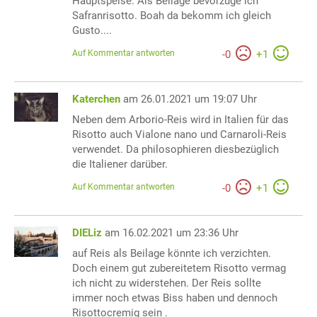
Hauptspeise. Als Beilage bevorzuge ich
Safranrisotto. Boah da bekomm ich gleich
Gusto....
Auf Kommentar antworten
-
0
+
1
Katerchen
am 26.01.2021 um 19:07 Uhr
Neben dem Arborio-Reis wird in Italien für das
Risotto auch Vialone nano und Carnaroli-Reis
verwendet. Da philosophieren diesbezüglich
die Italiener darüber.
Auf Kommentar antworten
-
0
+
1
DIELiz
am 16.02.2021 um 23:36 Uhr
auf Reis als Beilage könnte ich verzichten.
Doch einem gut zubereitetem Risotto vermag
ich nicht zu widerstehen. Der Reis sollte
immer noch etwas Biss haben und dennoch
Risottocremig sein .