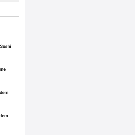
t
-Sushi
gne
 dem
 dem