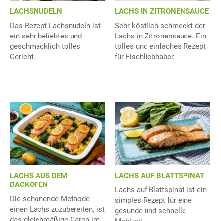
LACHSNUDELN
LACHS IN ZITRONENSAUCE
Das Rezept Lachsnudeln ist
Sehr köstlich schmeckt der
ein sehr beliebtes und
Lachs in Zitronensauce. Ein
geschmacklich tolles
tolles und einfaches Rezept
Gericht.
für Fischliebhaber.
LACHS AUS DEM
LACHS AUF BLATTSPINAT
BACKOFEN
Lachs auf Blattspinat ist ein
Die schonende Methode
simples Rezept für eine
einen Lachs zuzubereiten, ist
gesunde und schnelle
das gleichmäßige Garen im