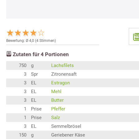
Bewertung: Ø
4,0
(
4
Stimmen)
Zutaten für
4
Portionen
750
g
Lachsfilets
3
Spr
Zitronensaft
3
EL
Estragon
3
EL
Mehl
3
EL
Butter
1
Prise
Pfeffer
1
Prise
Salz
3
EL
Semmelbrösel
150
g
Geriebener Käse