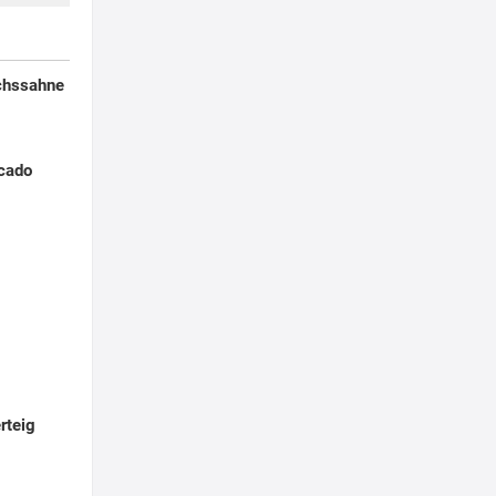
chssahne
ocado
rteig