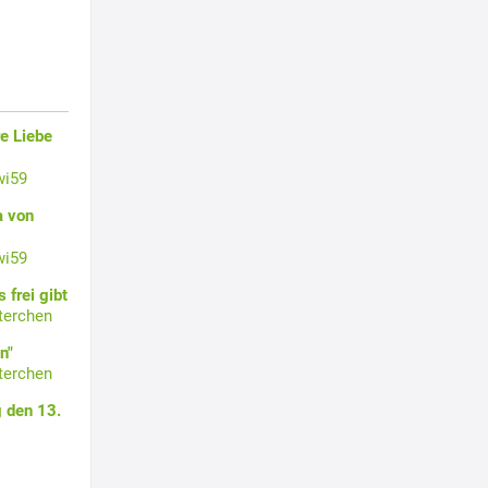
e Liebe
wi59
a von
wi59
 frei gibt
terchen
n"
terchen
 den 13.