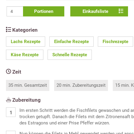
Portionen
Einkaufsliste
Kategorien
Lachs Rezepte
Einfache Rezepte
Fischrezepte
Käse Rezepte
Schnelle Rezepte
Zeit
35 min. Gesamtzeit
20 min. Zubereitungszeit
15 min. K
Zubereitung
Im ersten Schritt werden die Fischfilets gewaschen und 
trocken getupft. Danach die Filets mit dem Zitronensaft b
des Estragons und einer Prise Pfeffer würzen.
Nun können die Filets in Mehl gewendet werden und ansch