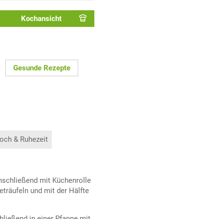
Kochansicht
Gesunde Rezepte
och & Ruhezeit
anschließend mit Küchenrolle
eträufeln und mit der Hälfte
ließend in einer Pfanne mit