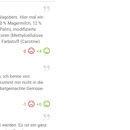
lagobers. Hier mal ein
 20 % Magermilch, 12 %
 Palm), modifizierte
toren (Methylcellulose,
 Farbstoff (Carotine)
-
0
+
4
r
s, ich kenne von
kommt mir nicht in die
elbstgemachte Gemüse-
-
1
+
0
r
t werden. Es ist ein ganz