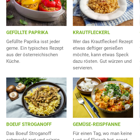
GEFÜLLTE PAPRIKA
KRAUTFLECKERL
Gefüllte Paprika isst jeder
Wer das Krautfleckerl Rezept
gerne. Ein typisches Rezept
etwas deftiger genießen
aus der österreichischen
möchte, kann etwas Speck
Küche.
dazu rösten. Gut würzen und
servieren.
BOEUF STROGANOFF
GEMÜSE-REISPFANNE
Das Boeuf Stroganoff
Für einen Tag, wo man keine
schmeckt zart und würzig.
Lust auf Fleisch hat, passt