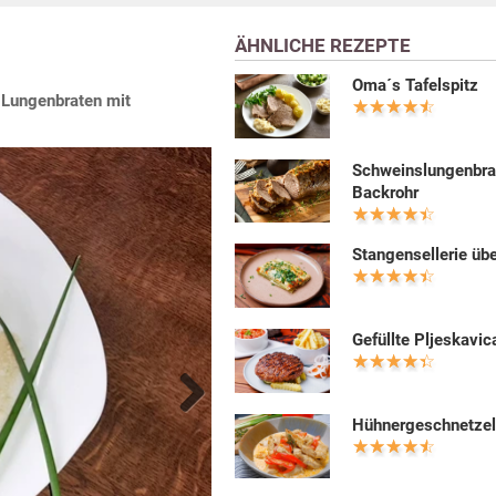
ÄHNLICHE REZEPTE
Oma´s Tafelspitz
r Lungenbraten mit
Schweinslungenbra
Backrohr
Stangensellerie üb
Gefüllte Pljeskavic
Hühnergeschnetzel
Next