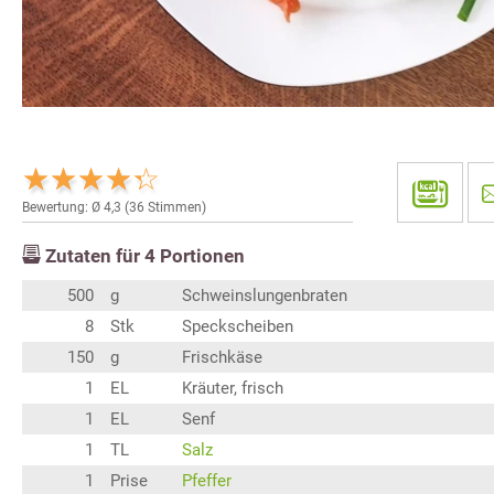
Bewertung: Ø
4,3
(
36
Stimmen)
Zutaten für
4
Portionen
500
g
Schweinslungenbraten
8
Stk
Speckscheiben
150
g
Frischkäse
1
EL
Kräuter, frisch
1
EL
Senf
1
TL
Salz
1
Prise
Pfeffer