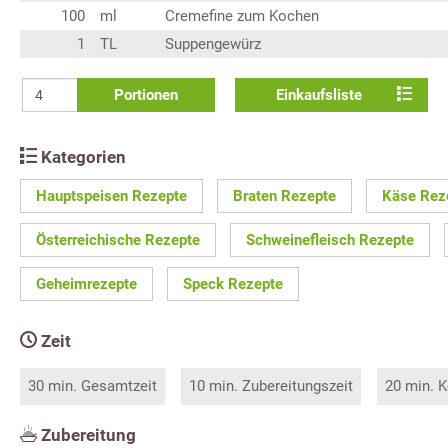
100
ml
Cremefine zum Kochen
1
TL
Suppengewürz
Portionen
Einkaufsliste
Kategorien
Hauptspeisen Rezepte
Braten Rezepte
Käse Rez
Österreichische Rezepte
Schweinefleisch Rezepte
Geheimrezepte
Speck Rezepte
Zeit
30 min. Gesamtzeit
10 min. Zubereitungszeit
20 min. K
Zubereitung