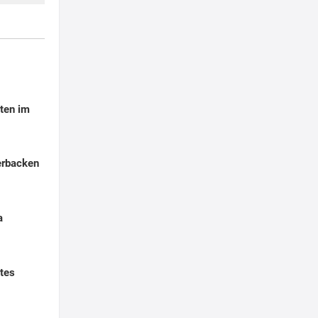
ten im
erbacken
a
tes