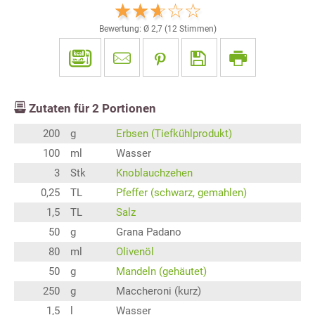
Bewertung: Ø
2,7
(
12
Stimmen)
Zutaten für
2
Portionen
200
g
Erbsen (Tiefkühlprodukt)
100
ml
Wasser
3
Stk
Knoblauchzehen
0,25
TL
Pfeffer (schwarz, gemahlen)
1,5
TL
Salz
50
g
Grana Padano
80
ml
Olivenöl
50
g
Mandeln (gehäutet)
250
g
Maccheroni (kurz)
1,5
l
Wasser