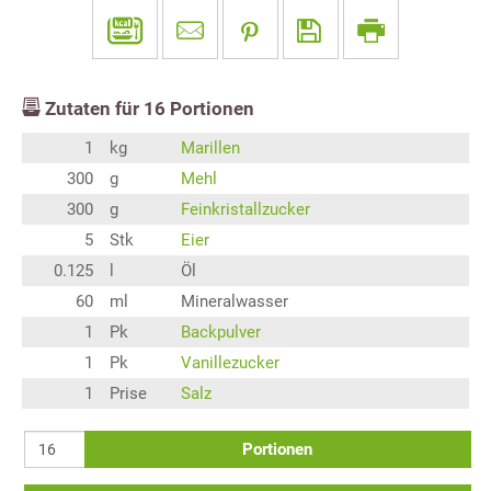
Zutaten für
16
Portionen
1
kg
Marillen
300
g
Mehl
300
g
Feinkristallzucker
5
Stk
Eier
0.125
l
Öl
60
ml
Mineralwasser
1
Pk
Backpulver
1
Pk
Vanillezucker
1
Prise
Salz
Portionen