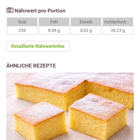
Nährwert pro Portion
kcal
Fett
Eiweiß
Kohlenhydrate
256
8,98 g
4,62 g
38,23 g
Detaillierte Nährwertinfos
ÄHNLICHE REZEPTE