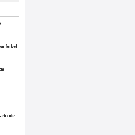
e
panferkel
ade
marinade