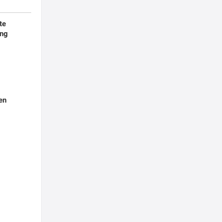
te
ung
en