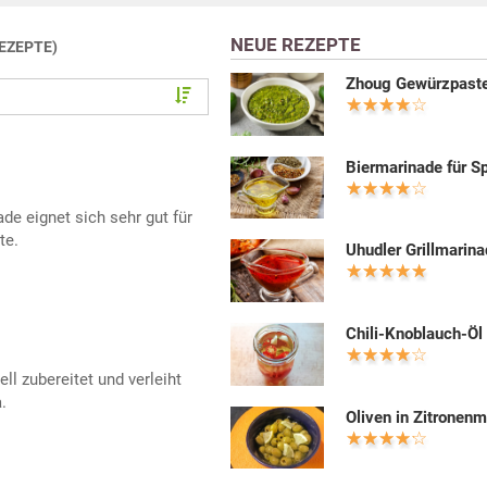
NEUE REZEPTE
REZEPTE)
Zhoug Gewürzpast
Biermarinade für S
de eignet sich sehr gut für
te.
Uhudler Grillmarin
Chili-Knoblauch-Öl
ll zubereitet und verleiht
.
Oliven in Zitronen