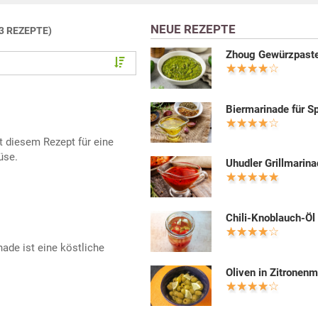
NEUE REZEPTE
(3 REZEPTE)
Zhoug Gewürzpast
Biermarinade für S
diesem Rezept für eine
üse.
Uhudler Grillmarin
Chili-Knoblauch-Öl
ade ist eine köstliche
Oliven in Zitronen