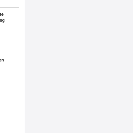
te
ung
en