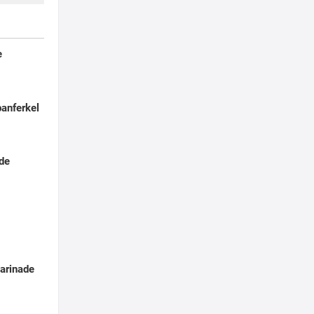
e
panferkel
ade
marinade