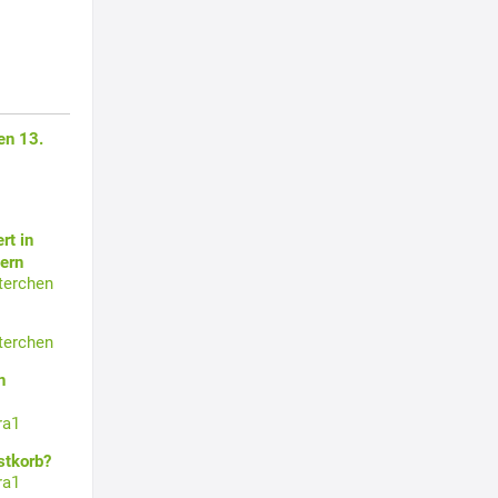
en 13.
rt in
ern
terchen
terchen
n
ra1
stkorb?
ra1