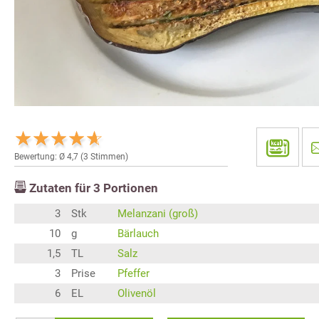
Bewertung: Ø
4,7
(
3
Stimmen)
Zutaten für
3
Portionen
3
Stk
Melanzani (groß)
10
g
Bärlauch
1,5
TL
Salz
3
Prise
Pfeffer
6
EL
Olivenöl