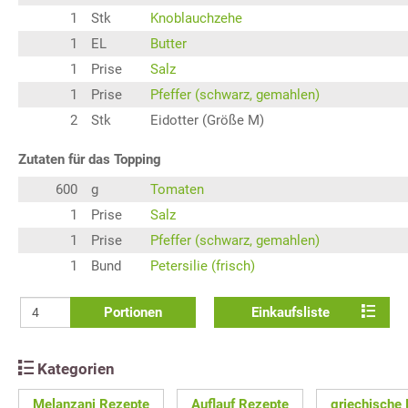
1
Stk
Knoblauchzehe
1
EL
Butter
1
Prise
Salz
1
Prise
Pfeffer (schwarz, gemahlen)
2
Stk
Eidotter (Größe M)
Zutaten für das Topping
600
g
Tomaten
1
Prise
Salz
1
Prise
Pfeffer (schwarz, gemahlen)
1
Bund
Petersilie (frisch)
Portionen
Einkaufsliste
Kategorien
Melanzani Rezepte
Auflauf Rezepte
griechische