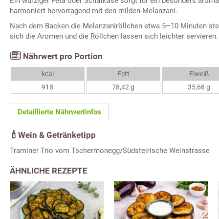
Ein würziger Feta oder Schafkäse sorgt für ein besonders arom
harmoniert hervorragend mit den milden Melanzani.
Nach dem Backen die Melanzaniröllchen etwa 5–10 Minuten ste
sich die Aromen und die Röllchen lassen sich leichter servieren.
Nährwert pro Portion
kcal
Fett
Eiweiß
918
78,42 g
35,68 g
Detaillierte Nährwertinfos
Wein & Getränketipp
Traminer Trio vom Tschermonegg/Südsteirische Weinstrasse
ÄHNLICHE REZEPTE