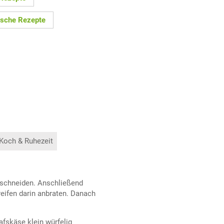
ische Rezepte
 Koch & Ruhezeit
 schneiden. Anschließend
reifen darin anbraten. Danach
fskäse klein würfelig