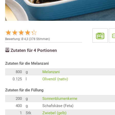
Bewertung: Ø
4,3
(
378
Stimmen)
Zutaten für
4
Portionen
Zutaten für die Melanzani
800
g
Melanzani
0.125
l
Olivenöl (nativ)
Zutaten für die Füllung
200
g
Sonnenblumenkerne
400
g
Schafskäse (Feta)
1
Stk
Zwiebel (gelb)