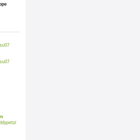
ppe
su07
su07
en
ddypetzi