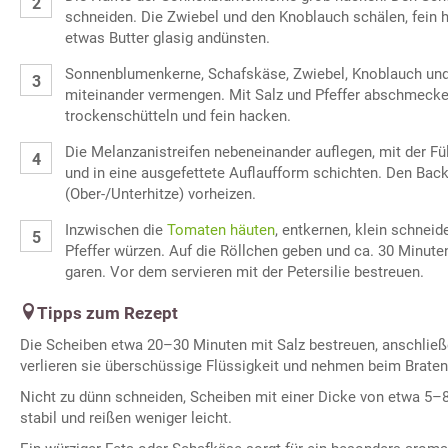
schneiden. Die Zwiebel und den Knoblauch schälen, fein 
etwas Butter glasig andünsten.
Sonnenblumenkerne, Schafskäse, Zwiebel, Knoblauch und 
miteinander vermengen. Mit Salz und Pfeffer abschmecken
trockenschütteln und fein hacken.
Die Melanzanistreifen nebeneinander auflegen, mit der Fül
und in eine ausgefettete Auflaufform schichten. Den Bac
(Ober-/Unterhitze) vorheizen.
Inzwischen die
Tomaten häuten
, entkernen, klein schnei
Pfeffer würzen. Auf die Röllchen geben und ca. 30 Minute
garen. Vor dem servieren mit der Petersilie bestreuen.
Tipps zum Rezept
Die Scheiben etwa 20–30 Minuten mit Salz bestreuen, anschließ
verlieren sie überschüssige Flüssigkeit und nehmen beim Braten
Nicht zu dünn schneiden, Scheiben mit einer Dicke von etwa 5–
stabil und reißen weniger leicht.