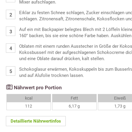
Mixer aufschlagen.
Eiklar zu festen Schnee schlagen, Zucker einschlagen un
schlagen. Zitronensaft, Zitronenschale, Kokosflocken und
Auf ein mit Backpapier belegtes Blech mit 2 Löffeln klei
160° backen, bis sie eine schöne Farbe haben. Auskühlen
Oblaten mit einem runden Ausstecher in Größe der Koko
Kokosbusserl mit der aufgeschlagenen Schokocreme dick
und eine Oblate darauf drücken, kalt stellen.
Schokoglasur erwärmen, Kokoskuppeln bis zum Busserlra
und auf Alufolie trocknen lassen.
Nährwert pro Portion
kcal
Fett
Eiweiß
112
6,17 g
1,73 g
Detaillierte Nährwertinfos