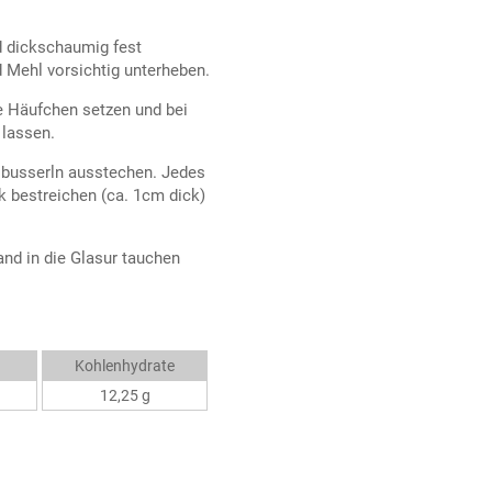
d dickschaumig fest
 Mehl vorsichtig unterheben.
ne Häufchen setzen und bei
 lassen.
sbusserln ausstechen. Jedes
 bestreichen (ca. 1cm dick)
nd in die Glasur tauchen
Kohlenhydrate
12,25 g