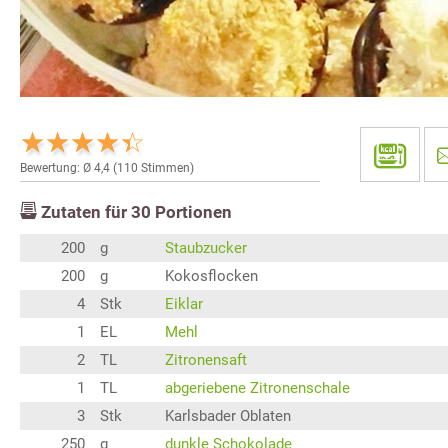
Bewertung: Ø
4,4
(
110
Stimmen)
Zutaten für
30
Portionen
200
g
Staubzucker
200
g
Kokosflocken
4
Stk
Eiklar
1
EL
Mehl
2
TL
Zitronensaft
1
TL
abgeriebene Zitronenschale
3
Stk
Karlsbader Oblaten
250
g
dunkle Schokolade