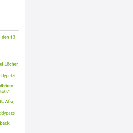
 den 13.
i Löcher,
ddypetzi
ldbörse
su07
t. Afra,
ddypetzi
ebäck