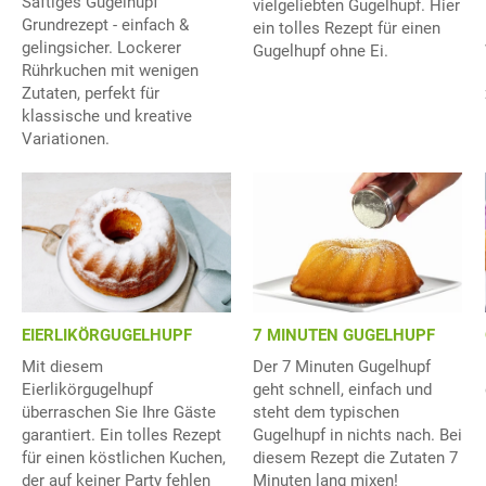
Saftiges Gugelhupf
vielgeliebten Gugelhupf. Hier
Grundrezept - einfach &
ein tolles Rezept für einen
gelingsicher. Lockerer
Gugelhupf ohne Ei.
Rührkuchen mit wenigen
Zutaten, perfekt für
klassische und kreative
Variationen.
EIERLIKÖRGUGELHUPF
7 MINUTEN GUGELHUPF
Mit diesem
Der 7 Minuten Gugelhupf
Eierlikörgugelhupf
geht schnell, einfach und
überraschen Sie Ihre Gäste
steht dem typischen
garantiert. Ein tolles Rezept
Gugelhupf in nichts nach. Bei
für einen köstlichen Kuchen,
diesem Rezept die Zutaten 7
der auf keiner Party fehlen
Minuten lang mixen!