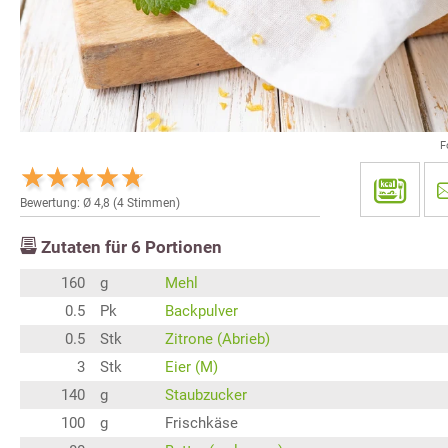
F
Bewertung: Ø
4,8
(
4
Stimmen)
Zutaten für
6
Portionen
160
g
Mehl
0.5
Pk
Backpulver
0.5
Stk
Zitrone (Abrieb)
3
Stk
Eier (M)
140
g
Staubzucker
100
g
Frischkäse