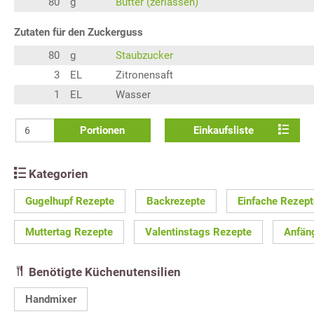
80
g
Butter (zerlassen)
Zutaten für den Zuckerguss
80
g
Staubzucker
3
EL
Zitronensaft
1
EL
Wasser
Portionen
Einkaufsliste
Kategorien
Gugelhupf Rezepte
Backrezepte
Einfache Rezept
Muttertag Rezepte
Valentinstags Rezepte
Anfän
Benötigte Küchenutensilien
Handmixer