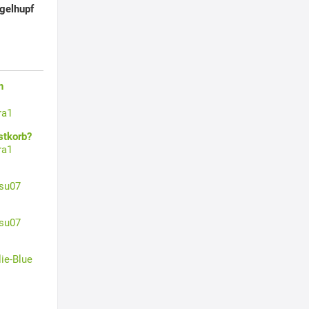
ugelhupf
n
ra1
stkorb?
ra1
su07
su07
lie-Blue