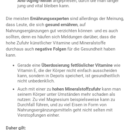
Anti-Aging-Mittel
angepriesen, durch die man länger
jung und vital bleiben kann.
Die meisten
Ernährungsexperten
sind allerdings der Meinung,
dass Leute, die sich
gesund ernähren
, auf
Nahrungsergänzungen gut verzichten können und es auch
sollten, denn es häufen sich Meldungen darüber, dass die
hohe Zufuhr künstlicher Vitamine und Mineralstoffe
durchaus auch
negative Folgen
für die Gesundheit haben
kann.
Gerade eine
Überdosierung fettlöslicher Vitamine
wie
Vitamin E, die der Körper nicht einfach ausscheiden
kann, sondern in Depots speichert, ist gesundheitlich
nicht unbedenklich.
Auch mit einer zu
hohen Mineralstoffzufuhr
kann man
seinem Körper unter Umständen mehr schaden als
nutzen: Zu viel Magnesium beispielsweise kann zu
Durchfall führen, und zu viel Eisen in Form von
Nahrungsergänzungsmitteln geht nicht selten mit
Verstopfungen einher.
Daher gilt: