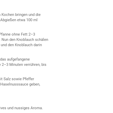
m Kochen bringen und die
m Abgießen etwa 100 ml
Pfanne ohne Fett 2–3
. Nun den Knoblauch schälen
n und den Knoblauch darin
 das aufgefangene
 2–3 Minuten verrühren, bis
t Salz sowie Pfeffer
r Haselnusssauce geben,
sives und nussiges Aroma.