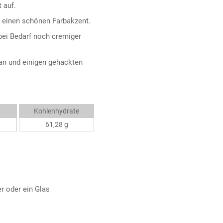
 auf.
d einen schönen Farbakzent.
bei Bedarf noch cremiger
an und einigen gehackten
Kohlenhydrate
61,28 g
r oder ein Glas