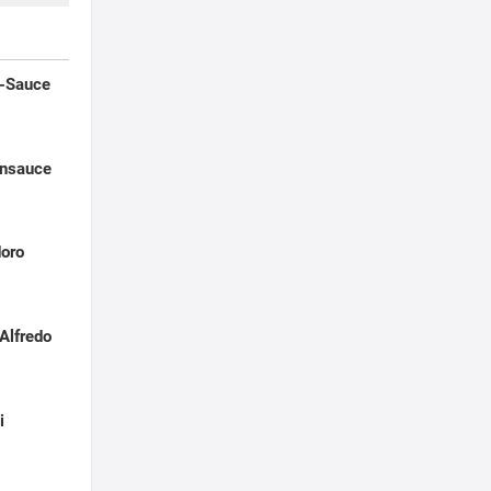
n-Sauce
ensauce
doro
Alfredo
i