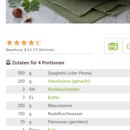
Bewertung: Ø
4,5
(
72
Stimmen)
Zutaten für
4
Portionen
500
g
Spaghetti (oder Penne)
200
g
Haselnüsse (gehackt)
3
Stk
Knoblauchzehen
3
EL
Butter
200
g
Mascarpone
100
g
Nudelkochwasser
70
g
Parmesan (gerieben)
1
Prise
Salz