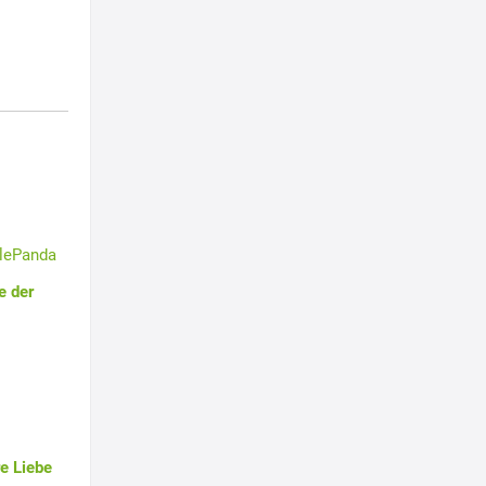
tlePanda
e der
e Liebe