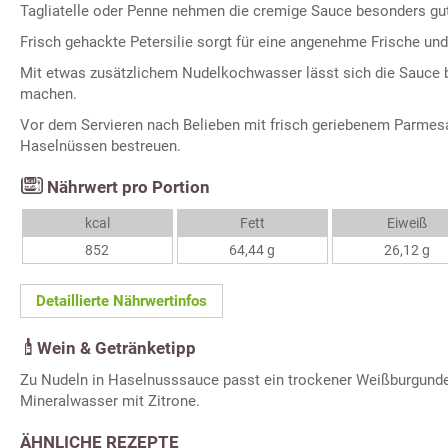
Tagliatelle oder Penne nehmen die cremige Sauce besonders gut
Frisch gehackte Petersilie sorgt für eine angenehme Frische un
Mit etwas zusätzlichem Nudelkochwasser lässt sich die Sauce 
machen.
Vor dem Servieren nach Belieben mit frisch geriebenem Parmes
Haselnüssen bestreuen.
Nährwert pro Portion
kcal
Fett
Eiweiß
852
64,44 g
26,12 g
Detaillierte Nährwertinfos
Wein & Getränketipp
Zu Nudeln in Haselnusssauce passt ein trockener Weißburgunde
Mineralwasser mit Zitrone.
ÄHNLICHE REZEPTE