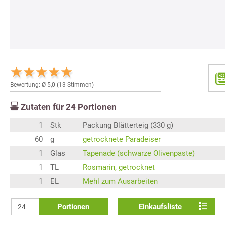
Bewertung: Ø
5,0
(
13
Stimmen)
Zutaten für
24
Portionen
1
Stk
Packung Blätterteig (330 g)
60
g
getrocknete Paradeiser
1
Glas
Tapenade (schwarze Olivenpaste)
1
TL
Rosmarin, getrocknet
1
EL
Mehl zum Ausarbeiten
Portionen
Einkaufsliste