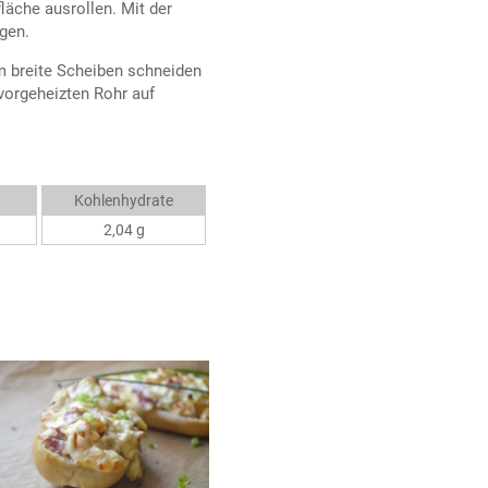
läche ausrollen. Mit der
egen.
cm breite Scheiben schneiden
vorgeheizten Rohr auf
Kohlenhydrate
2,04 g