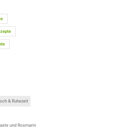
te
zepte
pte
och & Ruhezeit
npaste und Rosmarin