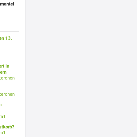
kmantel
en 13.
rt in
ern
terchen
terchen
n
ra1
stkorb?
ra1