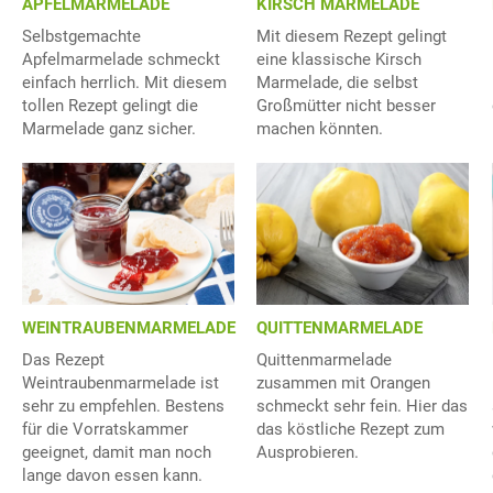
APFELMARMELADE
KIRSCH MARMELADE
Selbstgemachte
Mit diesem Rezept gelingt
Apfelmarmelade schmeckt
eine klassische Kirsch
einfach herrlich. Mit diesem
Marmelade, die selbst
tollen Rezept gelingt die
Großmütter nicht besser
Marmelade ganz sicher.
machen könnten.
WEINTRAUBENMARMELADE
QUITTENMARMELADE
Das Rezept
Quittenmarmelade
Weintraubenmarmelade ist
zusammen mit Orangen
sehr zu empfehlen. Bestens
schmeckt sehr fein. Hier das
für die Vorratskammer
das köstliche Rezept zum
geeignet, damit man noch
Ausprobieren.
lange davon essen kann.