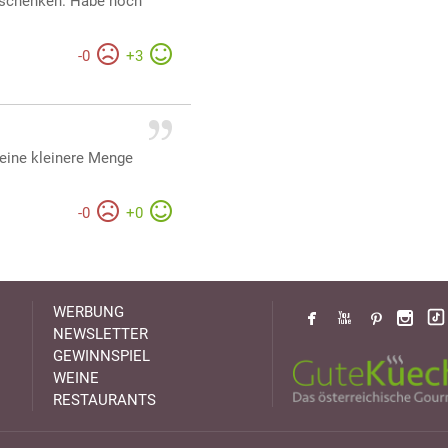
rschenken. Habe noch
-
0
+
3
eine kleinere Menge
-
0
+
0
WERBUNG
NEWSLETTER
GEWINNSPIEL
WEINE
RESTAURANTS