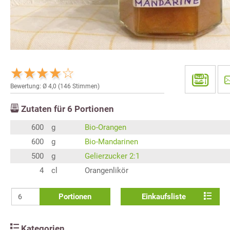
Bewertung: Ø
4,0
(
146
Stimmen)
Zutaten für
6
Portionen
600
g
Bio-Orangen
600
g
Bio-Mandarinen
500
g
Gelierzucker 2:1
4
cl
Orangenlikör
Portionen
Einkaufsliste
Kategorien