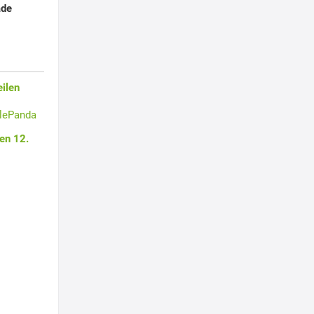
ade
ilen
tlePanda
en 12.