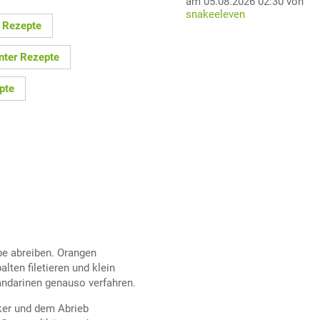
am 05.08.2026 02:30 von
snakeeleven
 Rezepte
nter Rezepte
pte
be abreiben. Orangen
lten filetieren und klein
andarinen genauso verfahren.
ker und dem Abrieb