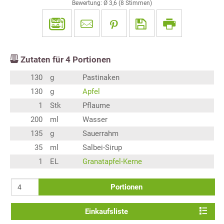
Bewertung: Ø
3,6
(
8
Stimmen)
Zutaten für
4
Portionen
130
g
Pastinaken
130
g
Apfel
1
Stk
Pflaume
200
ml
Wasser
135
g
Sauerrahm
35
ml
Salbei-Sirup
1
EL
Granatapfel-Kerne
Portionen
Einkaufsliste