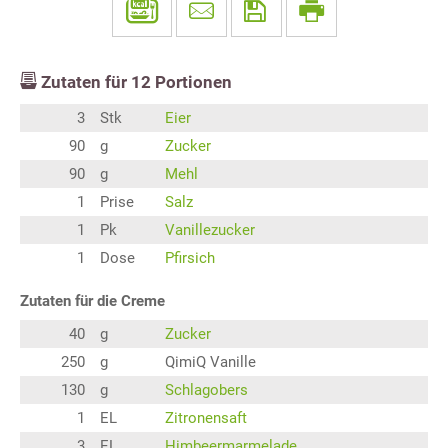
Zutaten für
12
Portionen
3
Stk
Eier
90
g
Zucker
90
g
Mehl
1
Prise
Salz
1
Pk
Vanillezucker
1
Dose
Pfirsich
Zutaten für die Creme
40
g
Zucker
250
g
QimiQ Vanille
130
g
Schlagobers
1
EL
Zitronensaft
3
EL
Himbeermarmelade