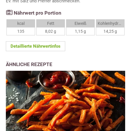
Ev. mit Salz und Pfeffer abschmecken.
Nährwert pro Portion
kcal
Fett
Eiweiß
Kohlenhydrate
135
8,02 g
1,15 g
14,25 g
Detaillierte Nährwertinfos
ÄHNLICHE REZEPTE