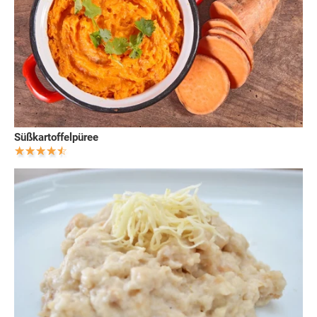
Süßkartoffelpüree