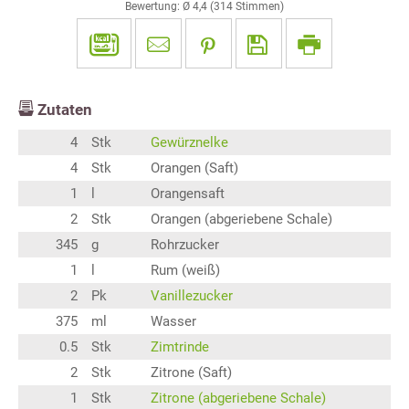
Bewertung: Ø
4,4
(
314
Stimmen)
Zutaten
4
Stk
Gewürznelke
4
Stk
Orangen (Saft)
1
l
Orangensaft
2
Stk
Orangen (abgeriebene Schale)
345
g
Rohrzucker
1
l
Rum (weiß)
2
Pk
Vanillezucker
375
ml
Wasser
0.5
Stk
Zimtrinde
2
Stk
Zitrone (Saft)
1
Stk
Zitrone (abgeriebene Schale)