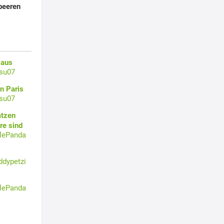
dbeeren
 aus
su07
n Paris
su07
atzen
re sind
tlePanda
ddypetzi
tlePanda