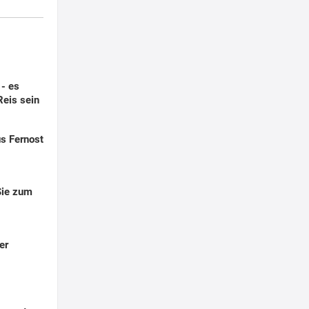
- es
eis sein
us Fernost
Sie zum
er