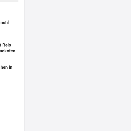
smehl
t Reis
ackofen
hen in
r