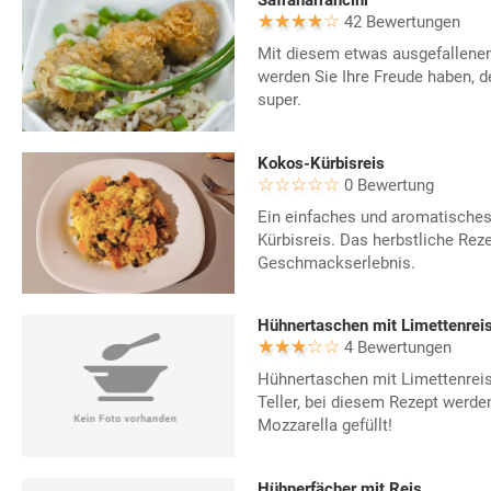
Safranarrancini
42 Bewertungen
Mit diesem etwas ausgefallenem
werden Sie Ihre Freude haben, 
super.
Kokos-Kürbisreis
0 Bewertung
Ein einfaches und aromatisches 
Kürbisreis. Das herbstliche Reze
Geschmackserlebnis.
Hühnertaschen mit Limettenrei
4 Bewertungen
Hühnertaschen mit Limettenreis
Teller, bei diesem Rezept werde
Mozzarella gefüllt!
Hühnerfächer mit Reis