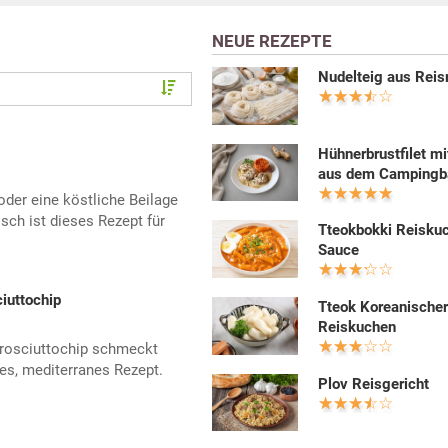
NEUE REZEPTE
Nudelteig aus Rei
Hühnerbrustfilet mi
aus dem Campingb
der eine köstliche Beilage
sch ist dieses Rezept für
Tteokbokki Reiskuc
Sauce
iuttochip
Tteok Koreanische
Reiskuchen
Prosciuttochip schmeckt
es, mediterranes Rezept.
Plov Reisgericht