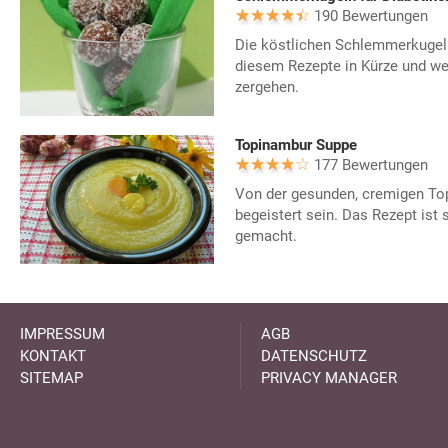
190 Bewertungen
Die köstlichen Schlemmerkugeln
diesem Rezepte in Kürze und we
zergehen.
Topinambur Suppe
177 Bewertungen
Von der gesunden, cremigen To
begeistert sein. Das Rezept ist 
gemacht.
IMPRESSUM
AGB
KONTAKT
DATENSCHUTZ
SITEMAP
PRIVACY MANAGER