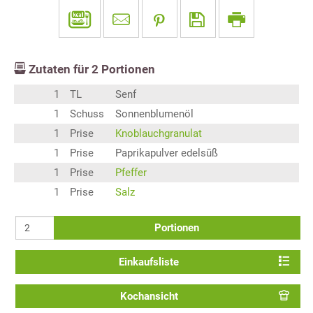
Zutaten für
2
Portionen
1
TL
Senf
1
Schuss
Sonnenblumenöl
1
Prise
Knoblauchgranulat
1
Prise
Paprikapulver edelsūß
1
Prise
Pfeffer
1
Prise
Salz
Portionen
Einkaufsliste
Kochansicht