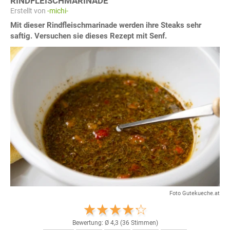
RINDFLEISCHMARINADE
Erstellt von
-michi-
Mit dieser Rindfleischmarinade werden ihre Steaks sehr
saftig. Versuchen sie dieses Rezept mit Senf.
Foto Gutekueche.at
Bewertung: Ø
4,3
(
36
Stimmen)