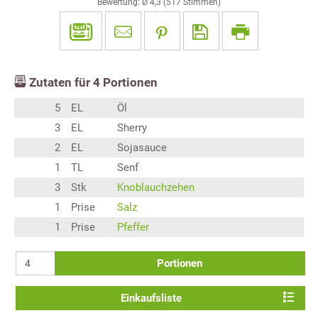
Bewertung: Ø
4,3
(
517
Stimmen)
Zutaten für
4
Portionen
5
EL
Öl
3
EL
Sherry
2
EL
Sojasauce
1
TL
Senf
3
Stk
Knoblauchzehen
1
Prise
Salz
1
Prise
Pfeffer
Portionen
Einkaufsliste