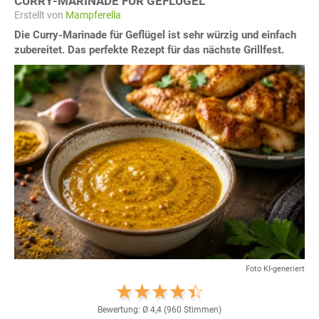
CURRY-MARINADE FÜR GEFLÜGEL
Erstellt von
Mampferella
Die Curry-Marinade für Geflügel ist sehr würzig und einfach
zubereitet. Das perfekte Rezept für das nächste Grillfest.
Foto KI-generiert
Bewertung: Ø
4,4
(
960
Stimmen)