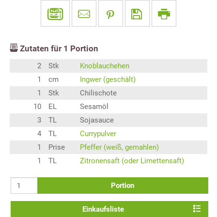
Zutaten für
1
Portion
2
Stk
Knoblauchehen
1
cm
Ingwer (geschält)
1
Stk
Chilischote
10
EL
Sesamöl
3
TL
Sojasauce
4
TL
Currypulver
1
Prise
Pfeffer (weiß, gemahlen)
1
TL
Zitronensaft (oder Limettensaft)
Portion
Einkaufsliste