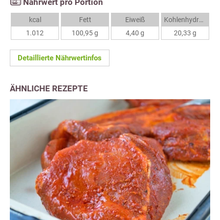
Nährwert pro Portion
kcal
Fett
Eiweiß
Kohlenhydrate
1.012
100,95 g
4,40 g
20,33 g
Detaillierte Nährwertinfos
ÄHNLICHE REZEPTE