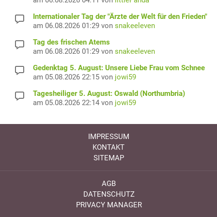
am 06.08.2026 04:11 von
littlePanda
Internationaler Tag der "Ärzte der Welt für den Frieden"
am 06.08.2026 01:29 von
snakeeleven
Tag des frischen Atems
am 06.08.2026 01:29 von
snakeeleven
Gedenktag 5. August: Unsere Liebe Frau vom Schnee
am 05.08.2026 22:15 von
jowi59
Tagesheiliger 5. August: Oswald (Northumbria)
am 05.08.2026 22:14 von
jowi59
IMPRESSUM
KONTAKT
SITEMAP
AGB
DATENSCHUTZ
PRIVACY MANAGER