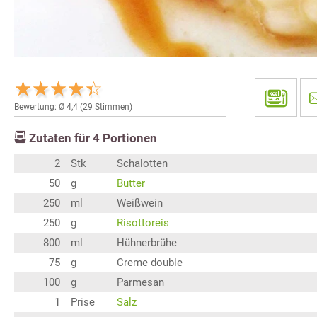
Bewertung: Ø
4,4
(
29
Stimmen)
Zutaten für
4
Portionen
2
Stk
Schalotten
50
g
Butter
250
ml
Weißwein
250
g
Risottoreis
800
ml
Hühnerbrühe
75
g
Creme double
100
g
Parmesan
1
Prise
Salz