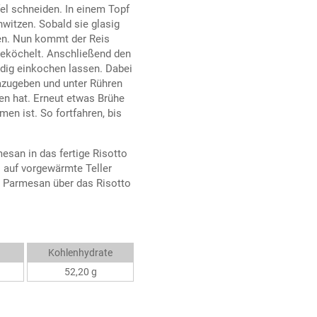
fel schneiden. In einem Topf
hwitzen. Sobald sie glasig
en. Nun kommt der Reis
geköchelt. Anschließend den
ndig einkochen lassen. Dabei
azugeben und unter Rühren
en hat. Erneut etwas Brühe
en ist. So fortfahren, bis
esan in das fertige Risotto
o auf vorgewärmte Teller
en Parmesan über das Risotto
Kohlenhydrate
52,20 g