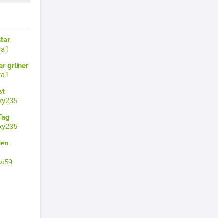
tar
ra1
er grüner
ra1
st
xy235
Tag
xy235
gen
wi59