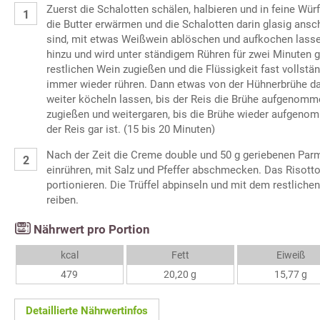
Zuerst die Schalotten schälen, halbieren und in feine Wür
die Butter erwärmen und die Schalotten darin glasig ansc
sind, mit etwas Weißwein ablöschen und aufkochen lass
hinzu und wird unter ständigem Rühren für zwei Minuten 
restlichen Wein zugießen und die Flüssigkeit fast vollstä
immer wieder rühren. Dann etwas von der Hühnerbrühe d
weiter köcheln lassen, bis der Reis die Brühe aufgenomm
zugießen und weitergaren, bis die Brühe wieder aufgenomm
der Reis gar ist. (15 bis 20 Minuten)
Nach der Zeit die Creme double und 50 g geriebenen Parm
einrühren, mit Salz und Pfeffer abschmecken. Das Risott
portionieren. Die Trüffel abpinseln und mit dem restlich
reiben.
Nährwert pro Portion
kcal
Fett
Eiweiß
479
20,20 g
15,77 g
Detaillierte Nährwertinfos