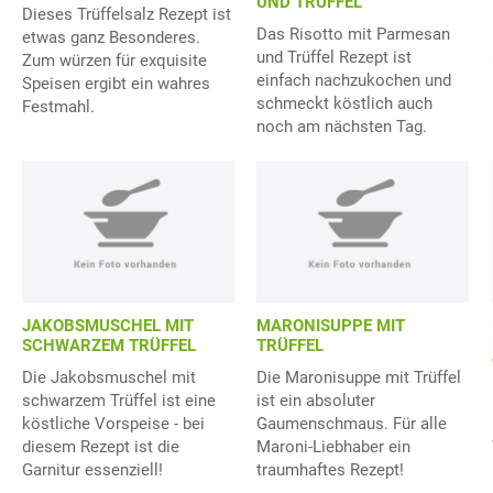
UND TRÜFFEL
Dieses Trüffelsalz Rezept ist
Das Risotto mit Parmesan
etwas ganz Besonderes.
und Trüffel Rezept ist
Zum würzen für exquisite
einfach nachzukochen und
Speisen ergibt ein wahres
schmeckt köstlich auch
Festmahl.
noch am nächsten Tag.
JAKOBSMUSCHEL MIT
MARONISUPPE MIT
SCHWARZEM TRÜFFEL
TRÜFFEL
Die Jakobsmuschel mit
Die Maronisuppe mit Trüffel
schwarzem Trüffel ist eine
ist ein absoluter
köstliche Vorspeise - bei
Gaumenschmaus. Für alle
diesem Rezept ist die
Maroni-Liebhaber ein
Garnitur essenziell!
traumhaftes Rezept!