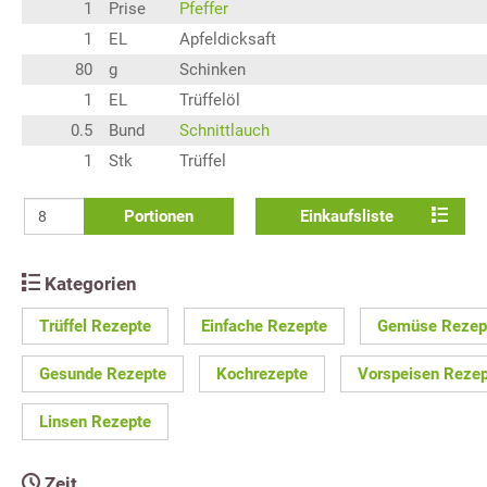
1
Prise
Pfeffer
1
EL
Apfeldicksaft
80
g
Schinken
1
EL
Trüffelöl
0.5
Bund
Schnittlauch
1
Stk
Trüffel
Portionen
Einkaufsliste
Kategorien
Trüffel Rezepte
Einfache Rezepte
Gemüse Rezep
Gesunde Rezepte
Kochrezepte
Vorspeisen Reze
Linsen Rezepte
Zeit