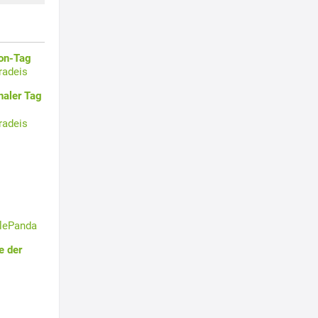
oon-Tag
radeis
naler Tag
radeis
tlePanda
e der