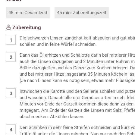
45 min. Gesamtzeit
45 min. Zubereitungszeit
Zubereitung
Die schwarzen Linsen zunächst kalt abspülen und gut abt
schälen und in feine Würfel schneiden.
Dann das Öl erhitzen und Schalotte darin bei mittlerer Hi
auch die Linsen dazugeben und 2 Minuten unter Rühren mi
Brühe dazugießen und das Ganze zum Kochen bringen. Da
und bei mittlerer Hitze insgesamt 35 Minuten köcheln las
(Je nach Linsen kann es nötig sein, etwas mehr Flüssigke
Inzwischen die Karotte und den Sellerie schälen und put
und waschen. Danach alle drei Gemüsesorten in sehr klei
Minuten vor Ende der Garzeit kommen diese dann zu den
mitgegart. Am Ende der Garzeit die Linsen mit Salz, Pfeff
abschmecken. Abkühlen lassen.
Den Schinken in sehr feine Streifen schneiden und kurz v
Trüffelöl unter die Linsen mischen. Nun nur noch den Sch