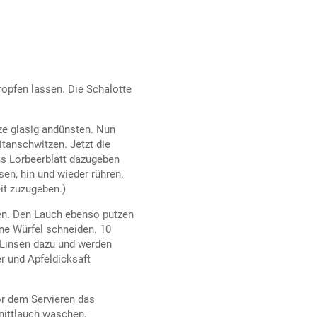
ropfen lassen. Die Schalotte
tze glasig andünsten. Nun
tanschwitzen. Jetzt die
s Lorbeerblatt dazugeben
sen, hin und wieder rühren.
it zuzugeben.)
zen. Den Lauch ebenso putzen
ne Würfel schneiden. 10
 Linsen dazu und werden
er und Apfeldicksaft
or dem Servieren das
nittlauch waschen,