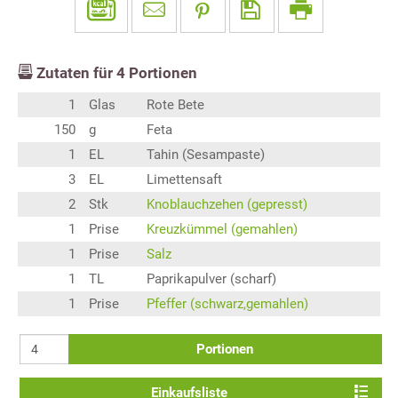
Zutaten für
4
Portionen
1
Glas
Rote Bete
150
g
Feta
1
EL
Tahin (Sesampaste)
3
EL
Limettensaft
2
Stk
Knoblauchzehen (gepresst)
1
Prise
Kreuzkümmel (gemahlen)
1
Prise
Salz
1
TL
Paprikapulver (scharf)
1
Prise
Pfeffer (schwarz,gemahlen)
Portionen
Einkaufsliste