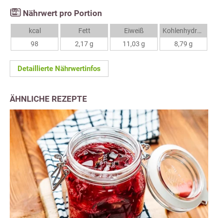
Nährwert pro Portion
kcal
Fett
Eiweiß
Kohlenhydrate
98
2,17 g
11,03 g
8,79 g
Detaillierte Nährwertinfos
ÄHNLICHE REZEPTE