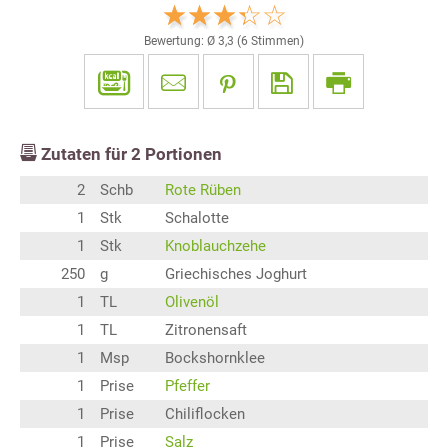
Bewertung: Ø
3,3
(
6
Stimmen)
Zutaten für
2
Portionen
2
Schb
Rote Rüben
1
Stk
Schalotte
1
Stk
Knoblauchzehe
250
g
Griechisches Joghurt
1
TL
Olivenöl
1
TL
Zitronensaft
1
Msp
Bockshornklee
1
Prise
Pfeffer
1
Prise
Chiliflocken
1
Prise
Salz