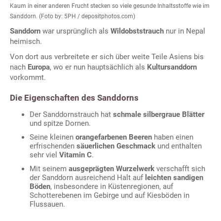
Kaum in einer anderen Frucht stecken so viele gesunde Inhaltsstoffe wie im
Sanddorn. (Foto by: 5PH / depositphotos.com)
Sanddorn
war ursprünglich als
Wildobststrauch
nur in Nepal
heimisch.
Von dort aus verbreitete er sich über weite Teile Asiens bis
nach
Europa
, wo er nun hauptsächlich als
Kultursanddorn
vorkommt.
Die Eigenschaften des Sanddorns
Der Sanddornstrauch hat
schmale silbergraue Blätter
und spitze Dornen.
Seine kleinen
orangefarbenen Beeren
haben einen
erfrischenden
säuerlichen Geschmack
und enthalten
sehr viel
Vitamin C
.
Mit seinem
ausgeprägten Wurzelwerk
verschafft sich
der Sanddorn ausreichend Halt auf
leichten sandigen
Böden
, insbesondere in Küstenregionen, auf
Schotterebenen im Gebirge und auf Kiesböden in
Flussauen.