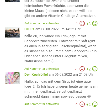
der Sanddorn ist zwar eine unserer
heimischen Powerfrüchte, aber wenn die
kleine Maus ;-) diesen nicht essen will - so
gibt es andere Vitamin C hältige Alternativen.
Auf Kommentar antworten
-
1
+
3
DIELiz
am 06.08.2022 um 14:32 Uhr
hallo du, ich würde ein Trinkjoghurt mit
Sanddorn zubereiten. Entweder mit Saft (gibt
es auch in sehr guter Flaschenqualität), wenn
es süsser sein soll mit einem Sanddorn-Sirup.
Oder aber Banane unters Joghurt mixen,
Natursüsse halt ;-)
Auf Kommentar antworten
-
1
+
2
Der_Kochlöffel
am 06.08.2022 um 21:03 Uhr
Hallo, ach das mit dem Sirup ist eine gute
Idee ☺️ 👍 Ich habe unseren heute gemeinsam
mit ihr eingepflanzt, selbst gepflanzt
schmeckt dann immer sowieso besser 😁
Auf Kommentar antworten
-
1
+
2