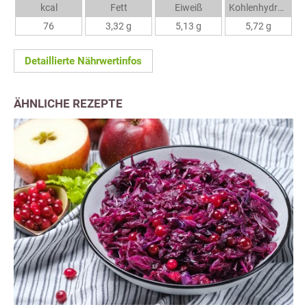
kcal
Fett
Eiweiß
Kohlenhydrate
76
3,32 g
5,13 g
5,72 g
Detaillierte Nährwertinfos
ÄHNLICHE REZEPTE