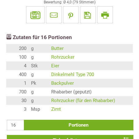
Bewertung: Ø
4,0
(
79
Stimmen)
Zutaten für
16
Portionen
200
g
Butter
100
g
Rohrzucker
4
Stk
Eier
400
g
Dinkelmehl Type 700
1
Pk
Backpulver
700
g
Rhabarber (geputzt)
30
g
Rohrzucker (für den Rhabarber)
3
Msp
Zimt
Portionen