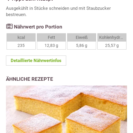
Ausgekühlt in Stücke schneiden und mit Staubzucker
bestreuen.
Nährwert pro Portion
kcal
Fett
Eiweiß
Kohlenhydrate
235
12,83 g
5,86 g
25,57 g
Detaillierte Nährwertinfos
ÄHNLICHE REZEPTE