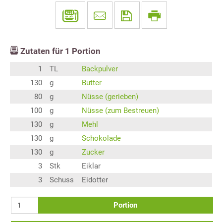
Zutaten für
1
Portion
1
TL
Backpulver
130
g
Butter
80
g
Nüsse (gerieben)
100
g
Nüsse (zum Bestreuen)
130
g
Mehl
130
g
Schokolade
130
g
Zucker
3
Stk
Eiklar
3
Schuss
Eidotter
Portion