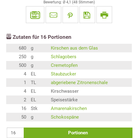
Bewertung: Ø
4,1
(
48
Stimmen)
Zutaten für
16
Portionen
680
g
Kirschen aus dem Glas
250
g
Schlagobers
500
g
Cremetopfen
4
EL
Staubzucker
1
TL
abgeriebene Zitronenschale
4
EL
Kirschwasser
2
EL
Speisestärke
16
Stk
Amarenakirschen
50
g
Schokospäne
Portionen