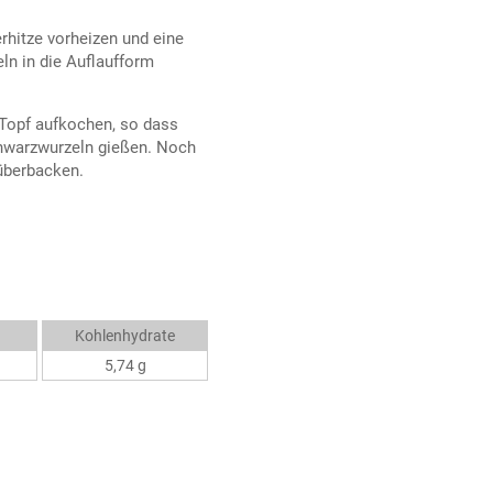
rhitze vorheizen und eine
ln in die Auflaufform
 Topf aufkochen, so dass
chwarzwurzeln gießen. Noch
überbacken.
Kohlenhydrate
5,74 g