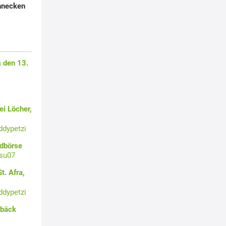
hnecken
 den 13.
i Löcher,
ddypetzi
ldbörse
su07
t. Afra,
ddypetzi
ebäck