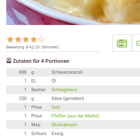
Bewertung: Ø
4,2
(
31
Stimmen)
Zutaten für
4
Portionen
800
g
Schwarzwurzel
1
EL
Öl
1
Becher
Schlagobers
250
g
Käse (gerieben)
1
Prise
Salz
1
Prise
Pfeffer (aus der Mühle)
1
Msp
Muskatnuss
1
Schuss
Essig