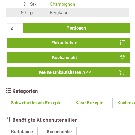
3
Stk
Champignon
50
g
Bergkäse
Portionen
Einkaufsliste
Kochansicht
Meine Einkaufslisten APP
Kategorien
Schweinefleisch Rezepte
Käse Rezepte
Kochrez
Benötigte Küchenutensilien
Bratpfanne
Küchenreibe