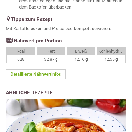
dem Käse belegen und die Pfanne für fünf Minuten in
dem Backofen überbacken.
Tipps zum Rezept
Mit Kartoffelecken und Preiselbeerkompott servieren.
Nährwert pro Portion
kcal
Fett
Eiweiß
Kohlenhydrate
628
32,87 g
42,16 g
42,55 g
Detaillierte Nährwertinfos
ÄHNLICHE REZEPTE