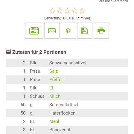
Foto User Katerchen
Bewertung: Ø
0,0
(
0
Stimme)
Zutaten für
2
Portionen
2
Stk
Schweineschnitzel
1
Prise
Salz
1
Prise
Pfeffer
1
Stk
Ei
1
Schuss
Milch
50
g
Semmelbrösel
50
g
Haferflocken
2
EL
Mehl
3
EL
Pflanzenöl