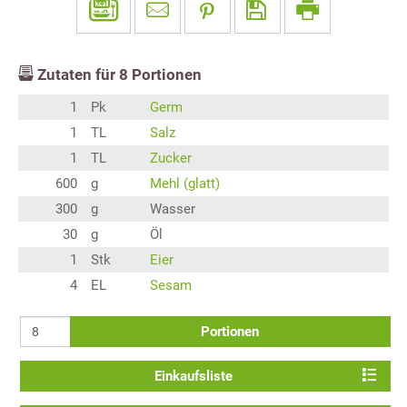
Zutaten für
8
Portionen
1
Pk
Germ
1
TL
Salz
1
TL
Zucker
600
g
Mehl (glatt)
300
g
Wasser
30
g
Öl
1
Stk
Eier
4
EL
Sesam
Portionen
Einkaufsliste