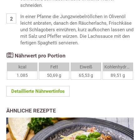
schneiden.
In einer Pfanne die Jungzwiebelröllchen in Olivenöl
leicht anbraten, danach den Räucherlachs, Frischkäse
und Schlagobers einrühren, kurz aufkochen lassen und
mit Salz und Pfeffer würzen. Die Lachssauce mit den
fertigen Spaghetti servieren.
Nährwert pro Portion
kcal
Fett
Eiweiß
Kohlenhydrate
1.085
50,69 g
65,53 g
89,51 g
Detaillierte Nährwertinfos
ÄHNLICHE REZEPTE